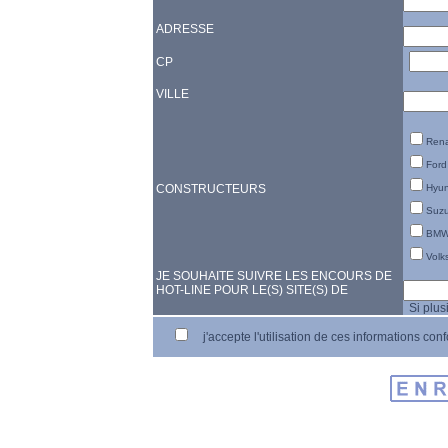
ADRESSE
CP
VILLE
Rena
Ford
CONSTRUCTEURS
Hyun
Suzu
BMW/
Volk
JE SOUHAITE SUIVRE LES ENCOURS DE
HOT-LINE POUR LE(S) SITE(S) DE
Si plusi
j'accepte l'utilisation de ces informations c